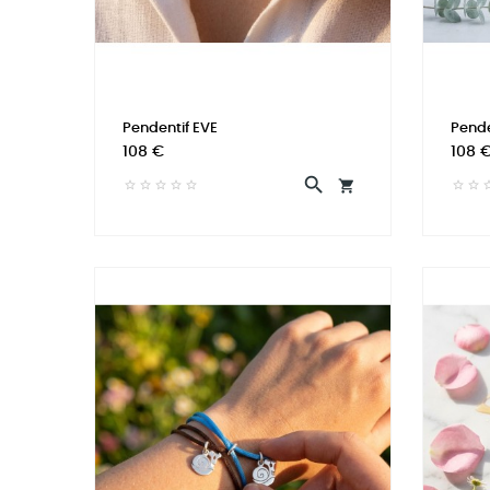
Pendentif EVE
Pend
Prix
Prix
108 €
108 

