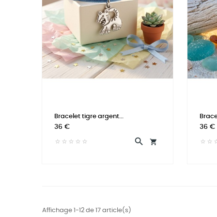
Bracelet tigre argent...
Brace
Prix
Prix
36 €
36 €


Affichage 1-12 de 17 article(s)