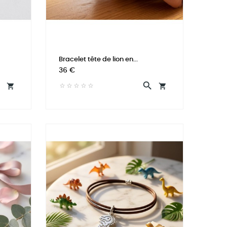
Bracelet tête de lion en...
Prix
36 €



