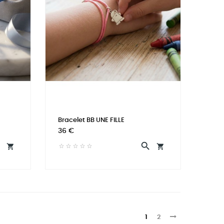
Bracelet BB UNE FILLE
Prix
36 €




1
2