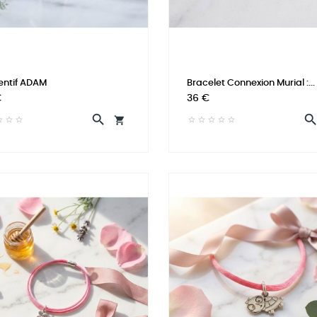
entif ADAM
Bracelet Connexion Murial :...
Prix
€
36 €

