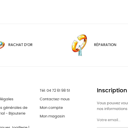
RACHAT D’OR
RÉPARATION
Inscription
Tél: 04 72 61 98 51
légales
Contactez-nous
Vous pouvez vous
ns générales de
Mon compte
nos informations 
al - Bijouterie
Mon magasin
ques Joaillerie |