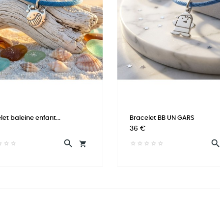
let baleine enfant...
Bracelet BB UN GARS
Prix
36 €

