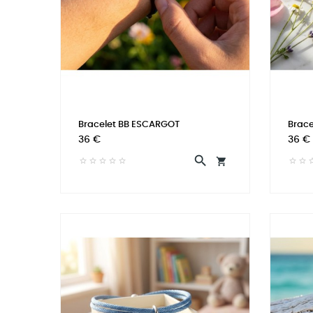
Bracelet BB ESCARGOT
Brace
Prix
Prix
36 €
36 €

