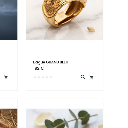
Bague GRAND BLEU
Prix
192 €



