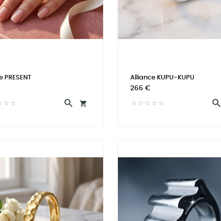
e PRESENT
Alliance KUPU-KUPU
Prix
€
266 €

