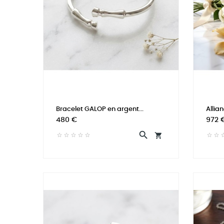
Bracelet GALOP en argent...
Allia
Prix
Prix
480 €
972 

