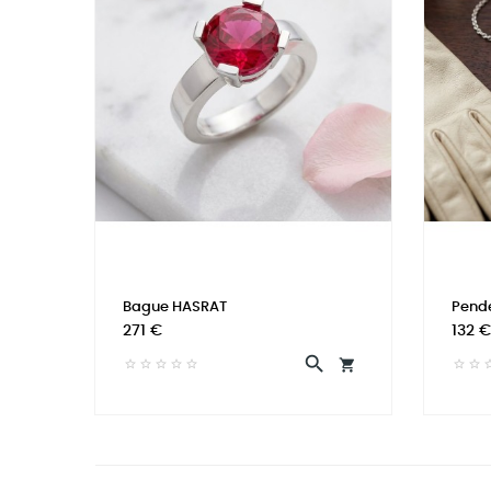
Bague HASRAT
Pende
Prix
Prix
271 €
132 €

