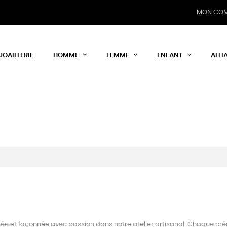
MON CO
JOAILLERIE
HOMME
FEMME
ENFANT
ALLI
e et façonnée avec passion dans notre atelier artisanal. Chaque créatio