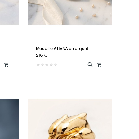
Médaille ATIANA en argent...
Prix
216 €



