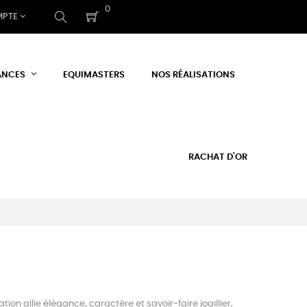
0
MPTE
ANCES
EQUIMASTERS
NOS RÉALISATIONS
RACHAT D'OR
n allie élégance, caractère et savoir-faire joaillier,