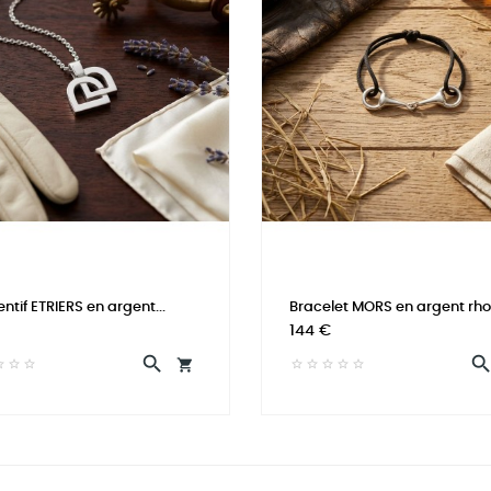
ntif ETRIERS en argent...
Bracelet MORS en argent rho
Prix
144 €

