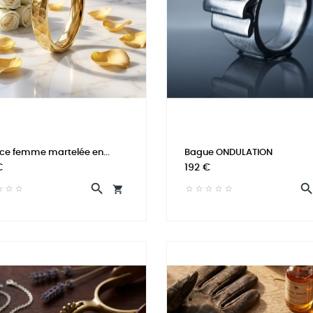
nce femme martelée en...
Bague ONDULATION
Prix
€
192 €

