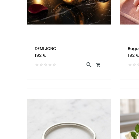
DEMI JONC
Bagu
Prix
Prix
192 €
192 

