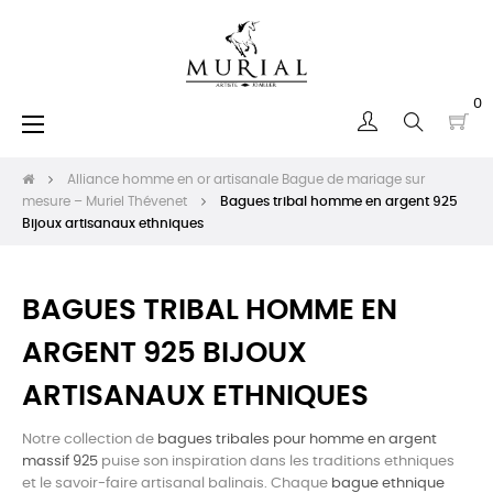
0
Basculer
☰
la
navigation
Alliance homme en or artisanale Bague de mariage sur
mesure – Muriel Thévenet
Bagues tribal homme en argent 925
Bijoux artisanaux ethniques
BAGUES TRIBAL HOMME EN
ARGENT 925 BIJOUX
ARTISANAUX ETHNIQUES
Notre collection de
bagues tribales pour homme en argent
massif 925
puise son inspiration dans les traditions ethniques
et le savoir-faire artisanal balinais. Chaque
bague ethnique