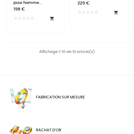
pour homme...
Prix
229 €
Prix
198 €


Affichage 1-10 de 10 article(s)
FABRICATION SUR MESURE
RACHAT D’OR