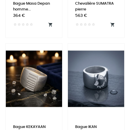
Bague Masa Depan
Chevalière SUMATRA
homme...
pierre
Prix
Prix
364 €
563 €


Bague KEKAYAAN
Bague IKAN