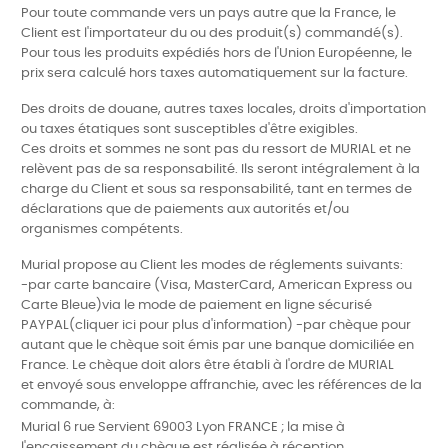
Pour toute commande vers un pays autre que la France, le
Client est l'importateur du ou des produit(s) commandé(s).
Pour tous les produits expédiés hors de l'Union Européenne, le
prix sera calculé hors taxes automatiquement sur la facture.
Des droits de douane, autres taxes locales, droits d'importation
ou taxes étatiques sont susceptibles d'être exigibles.
Ces droits et sommes ne sont pas du ressort de MURIAL et ne
relèvent pas de sa responsabilité. Ils seront intégralement à la
charge du Client et sous sa responsabilité, tant en termes de
déclarations que de paiements aux autorités et/ou
organismes compétents.
Murial propose au Client les modes de réglements suivants:
-par carte bancaire (Visa, MasterCard, American Express ou
Carte Bleue)via le mode de paiement en ligne sécurisé
PAYPAL(cliquer ici pour plus d'information) -par chèque pour
autant que le chèque soit émis par une banque domiciliée en
France. Le chèque doit alors être établi à l'ordre de MURIAL
et envoyé sous enveloppe affranchie, avec les références de la
commande, à:
Murial 6 rue Servient 69003 Lyon FRANCE ; la mise à
l'encaissement du chèque est réalisée à réception.