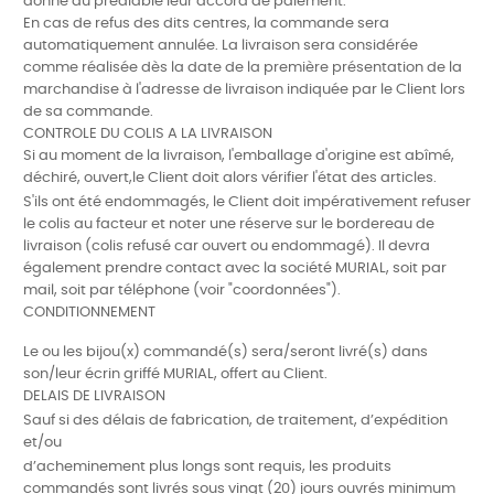
donné au préalable leur accord de paiement.
En cas de refus des dits centres, la commande sera
automatiquement annulée. La livraison sera considérée
comme réalisée dès la date de la première présentation de la
marchandise à l'adresse de livraison indiquée par le Client lors
de sa commande.
CONTROLE DU COLIS A LA LIVRAISON
Si au moment de la livraison, l'emballage d'origine est abîmé,
déchiré, ouvert,le Client doit alors vérifier l'état des articles.
S'ils ont été endommagés, le Client doit impérativement refuser
le colis au facteur et noter une réserve sur le bordereau de
livraison (colis refusé car ouvert ou endommagé). Il devra
également prendre contact avec la société MURIAL, soit par
mail, soit par téléphone (voir "coordonnées").
CONDITIONNEMENT
Le ou les bijou(x) commandé(s) sera/seront livré(s) dans
son/leur écrin griffé MURIAL, offert au Client.
DELAIS DE LIVRAISON
Sauf si des délais de fabrication, de traitement, d’expédition
et/ou
d’acheminement
plus longs sont requis, les produits
commandés sont livrés sous vingt (20) jours ouvrés minimum