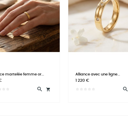
nce martelée femme or...
Alliance avec une ligne...
Prix
€
1 220 €

