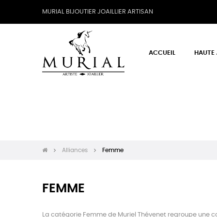
MURIAL BIJOUTIER JOAILLIER ARTISAN
ACCUEIL
HAUTE 
Alliances
Femme
FEMME
La catégorie Femme de Muriel Thévenet regroupe une colle