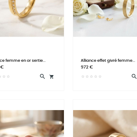
nce femme en or sertie...
Alliance effet givré femme...
Prix
 €
972 €

