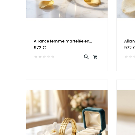
Alliance femme martelée en...
Allia
Prix
Prix
972 €
972 

