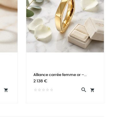
Alliance carrée femme or –...
Prix
2 138 €



