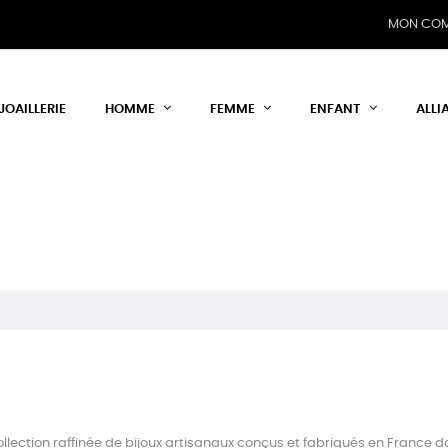
MON CO
JOAILLERIE
HOMME
FEMME
ENFANT
ALLI
ction raffinée de bijoux artisanaux conçus et fabriqués en France dan