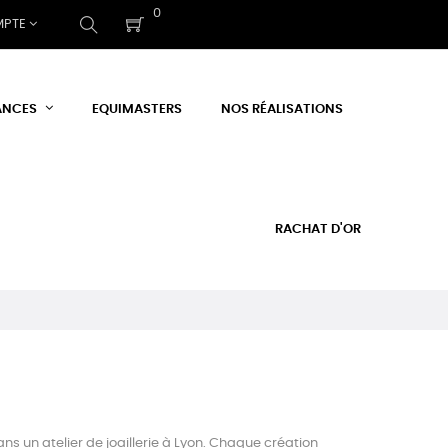
0
MPTE
ANCES
EQUIMASTERS
NOS RÉALISATIONS
RACHAT D'OR
s un atelier de joaillerie à Lyon. Chaque création