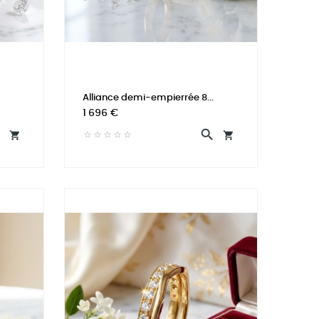
Alliance demi-empierrée 8...
Prix
1 696 €



