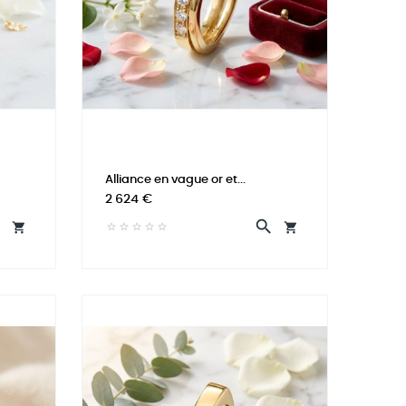
Alliance en vague or et...
Prix
2 624 €



