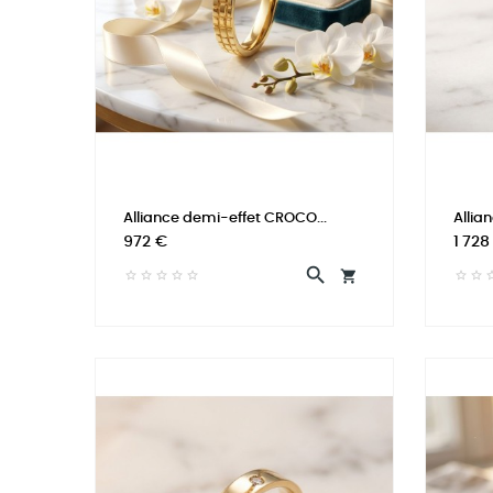
Alliance demi-effet CROCO...
Allia
Prix
Prix
972 €
1 728

