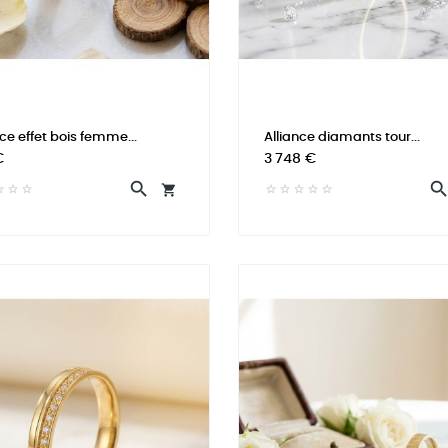
nce effet bois femme...
Alliance diamants tour...
Prix
€
3 748 €

