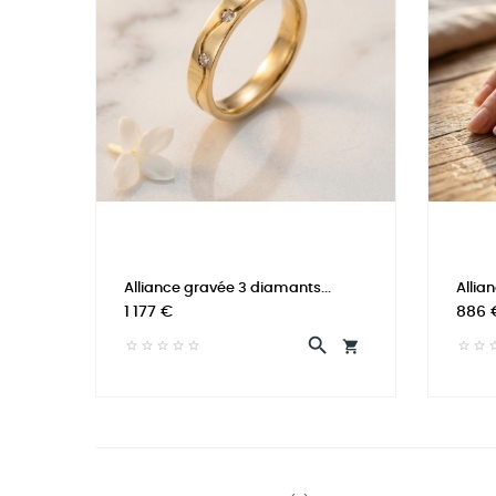
Alliance gravée 3 diamants...
Allia
Prix
Prix
1 177 €
886 

