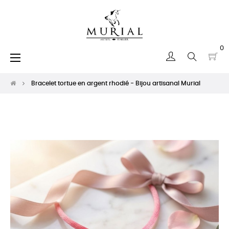
0
Basculer
☰
la
navigation
Bracelet tortue en argent rhodié - Bijou artisanal Murial