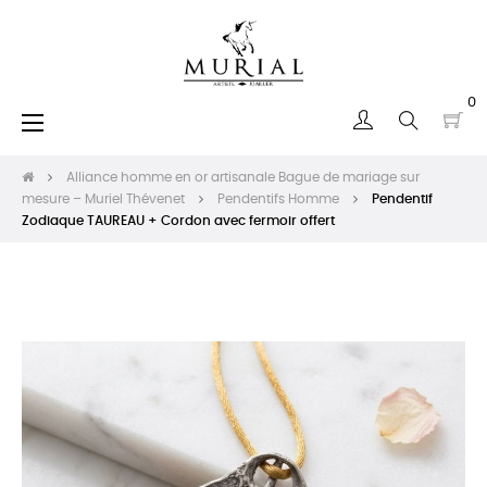
0
Basculer
☰
la
navigation
Alliance homme en or artisanale Bague de mariage sur
mesure – Muriel Thévenet
Pendentifs Homme
Pendentif
Zodiaque TAUREAU + Cordon avec fermoir offert