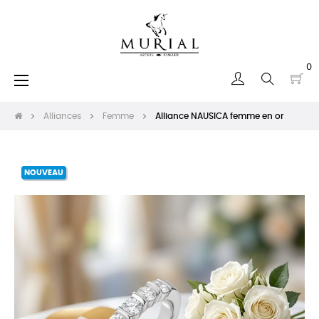
0
Basculer
☰
la
navigation
Alliances
Femme
Alliance NAUSICA femme en or
NOUVEAU