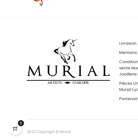
Livraison
Mentions 
Conditio
vente Muri
Joaillerie
Pièces Uni
Murial Ly
Partenai
0
2022 Copyright © Murial