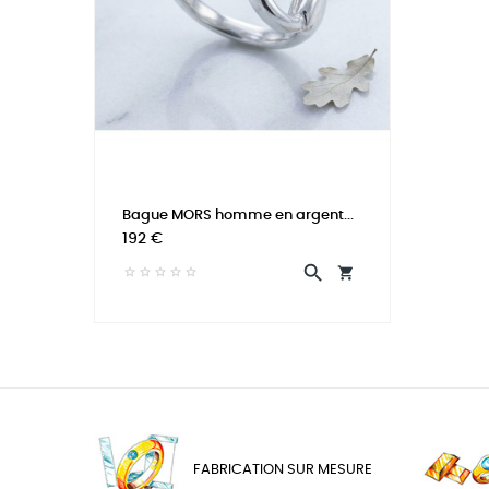
Bague MORS homme en argent...
Prix
192 €


FABRICATION SUR MESURE