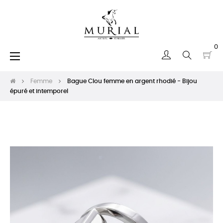
0
Basculer
☰
la
navigation
Femme
Bague Clou femme en argent rhodié - Bijou
épuré et intemporel