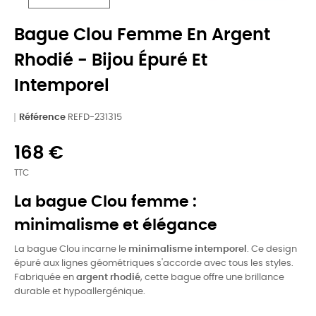
Bague Clou Femme En Argent
Rhodié - Bijou Épuré Et
Intemporel
Référence
REFD-231315
168 €
TTC
La bague Clou femme :
minimalisme et élégance
La bague Clou incarne le
minimalisme intemporel
. Ce design
épuré aux lignes géométriques s'accorde avec tous les styles.
Fabriquée en
argent rhodié
, cette bague offre une brillance
durable et hypoallergénique.