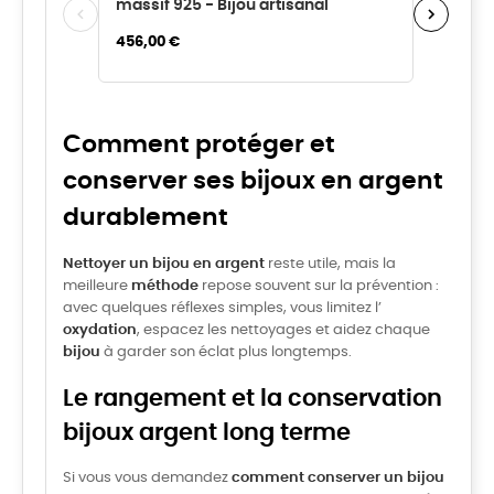
massif 925 - Bijou artisanal
rhodié -
456,00 €
À partir de
Comment protéger et
conserver ses bijoux en argent
durablement
Nettoyer un bijou en argent
reste utile, mais la
meilleure
méthode
repose souvent sur la prévention :
avec quelques réflexes simples, vous limitez l’
oxydation
, espacez les nettoyages et aidez chaque
bijou
à garder son éclat plus longtemps.
Le rangement et la conservation
bijoux argent long terme
Si vous vous demandez
comment conserver un bijou