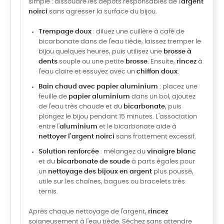
simple : dissoudre les dépôts responsables de l'
argent
noirci
sans agresser la surface du bijou.
Trempage doux
: diluez une cuillère à café de
bicarbonate dans de l'eau tiède, laissez tremper le
bijou quelques heures, puis utilisez une
brosse à
dents
souple ou une petite
brosse
. Ensuite,
rincez
à
l'eau claire et essuyez avec un
chiffon doux
.
Bain chaud avec papier aluminium
: placez une
feuille de
papier aluminium
dans un bol, ajoutez
de l'eau très chaude et du
bicarbonate
, puis
plongez le bijou pendant 15 minutes. L'association
entre l'
aluminium
et le bicarbonate aide à
nettoyer l'argent noirci
sans frottement excessif.
Solution renforcée
: mélangez du
vinaigre blanc
et du
bicarbonate de soude
à parts égales pour
un
nettoyage des bijoux en argent
plus poussé,
utile sur les chaînes, bagues ou bracelets très
ternis.
Après chaque nettoyage de l'argent,
rincez
soigneusement à l'eau tiède. Séchez sans attendre