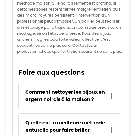
méthode maison. Si le noircissement est profond, si
certaines zones restent ternes malgré l’entretien, ou si
des micro-rayures persistent, l’intervention d’un
professionnel peut s’imposer. Un joaillier peut réaliser
un nettoyage par ultrasons, un polissage précis ou un
rhodiage, selon l’état de la pièce. Pour des bijoux
anciens, fragiles ou à forte valeur affective, c’est
souvent l’option la plus sûre. Contactez un
professionnel dès que l’entretien courant ne suffit plus.
Foire aux questions
Comment nettoyer les bijoux en
argent noircis à la maison ?
Pour nettoyer les bijoux en argent noircis chez vous,
vous pouvez utiliser une méthode simple et sûre.
Quelle est la meilleure méthode
Tapissez un bol de papier aluminium, ajoutez de
naturelle pour faire briller
l’eau chaude avec une cuillère de bicarbonate de