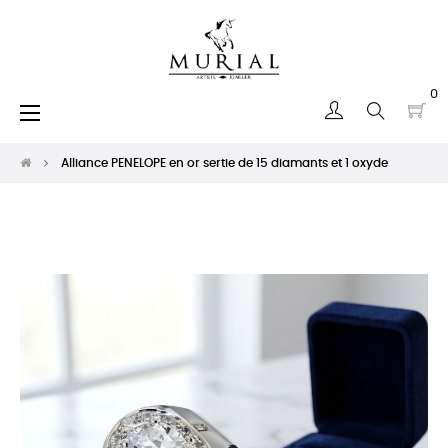
0
Basculer
☰
la
navigation
Alliance PENELOPE en or sertie de 15 diamants et 1 oxyde