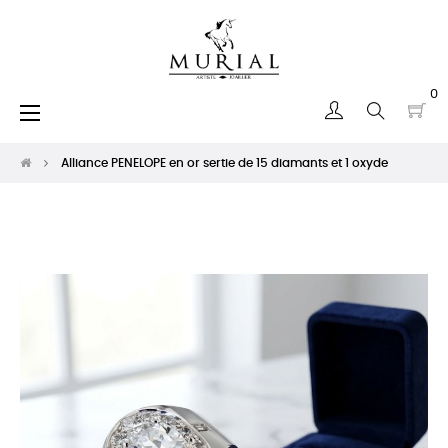
0
Basculer
☰
la
navigation
Alliance PENELOPE en or sertie de 15 diamants et 1 oxyde