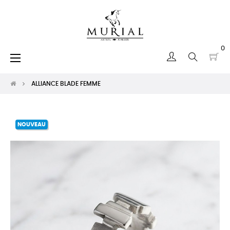
0
Basculer
☰
la
navigation
ALLIANCE BLADE FEMME
NOUVEAU