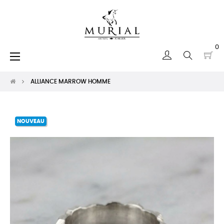
0
Basculer
☰
la
navigation
ALLIANCE MARROW HOMME
NOUVEAU