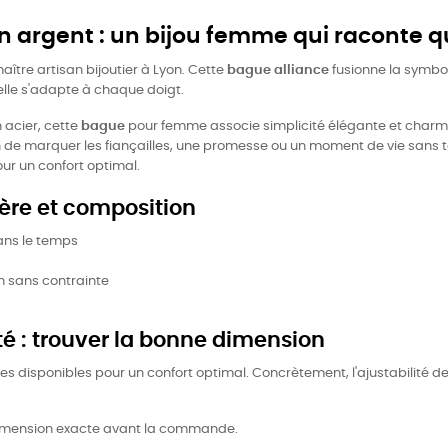
n argent : un bijou femme qui raconte 
aître artisan bijoutier à Lyon. Cette
bague alliance
fusionne la symboli
 elle s'adapte à chaque doigt.
n acier, cette
bague
pour femme associe simplicité élégante et charme
çon de marquer les fiançailles, une promesse ou un moment de vie sans 
ur un confort optimal.
ière et composition
dans le temps
n sans contrainte
ité : trouver la bonne dimension
es disponibles pour un confort optimal. Concrètement, l'ajustabilité d
e dimension exacte avant la commande.