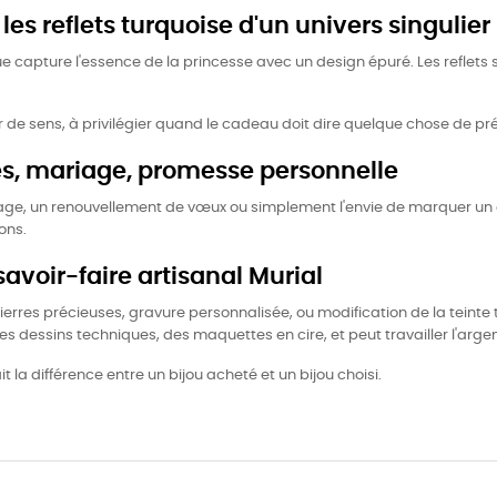
es reflets turquoise d'un univers singulier
apture l'essence de la princesse avec un design épuré. Les reflets su
ur de sens, à privilégier quand le cadeau doit dire quelque chose de préc
les, mariage, promesse personnelle
ge, un renouvellement de vœux ou simplement l'envie de marquer un en
ons.
savoir-faire artisanal Murial
erres précieuses, gravure personnalisée, ou modification de la teinte t
 des dessins techniques, des maquettes en cire, et peut travailler l'arge
t la différence entre un bijou acheté et un bijou choisi.