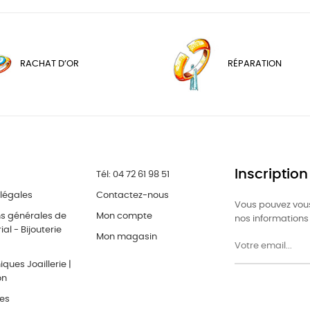
RACHAT D’OR
RÉPARATION
Inscription
Tél: 04 72 61 98 51
légales
Contactez-nous
Vous pouvez vous
ns générales de
Mon compte
nos informations 
al - Bijouterie
Mon magasin
ques Joaillerie |
on
res