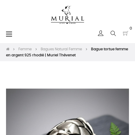
0
Basculer
☰
la
navigation
Femme
Bagues Natural Femme
Bague tortue femme
en argent 925 rhodié | Muriel Thévenet