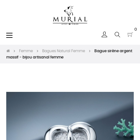
0
Basculer
☰
la
navigation
Femme
Bagues Natural Femme
Bague sirène argent
massif - bijou artisanal femme