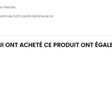
sur mesure.
amants de 0,03 carats homme en or.
QUI ONT ACHETÉ CE PRODUIT ONT ÉGAL