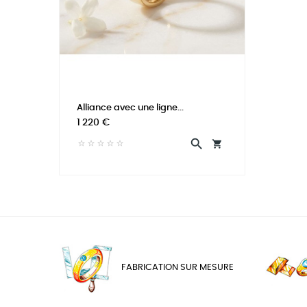
Alliance avec une ligne...
Prix
1 220 €


FABRICATION SUR MESURE