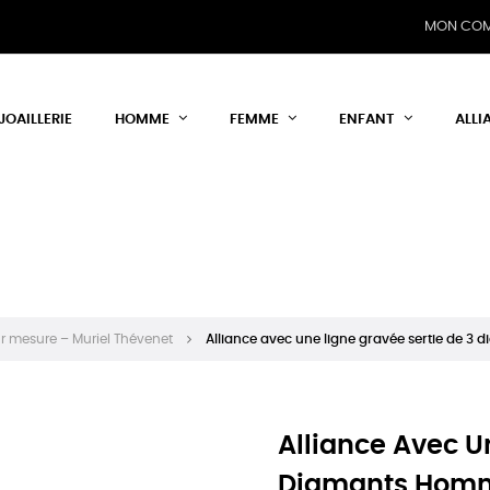
MON CO
JOAILLERIE
HOMME
FEMME
ENFANT
ALLI
r mesure – Muriel Thévenet
Alliance avec une ligne gravée sertie de 3
Alliance Avec U
Diamants Homm