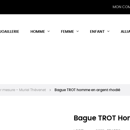
MON CO
JOAILLERIE
HOMME
FEMME
ENFANT
ALLI
r mesure – Muriel Thévenet
Bague TROT homme en argent rhodié
Bague TROT Ho