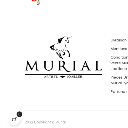
Livraison
Mentions 
Conditio
vente Muri
Joaillerie
Pièces Uni
Murial Ly
Partenai
0
2022 Copyright © Murial