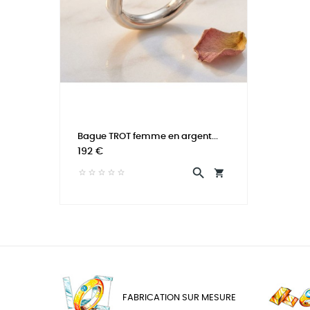
Bague TROT femme en argent...
Prix
192 €


FABRICATION SUR MESURE