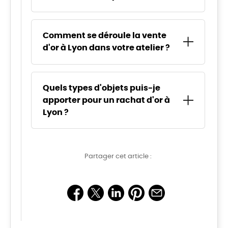
Le prix au gramme varie selon le titrage de votre or
et le cours de l'or du jour, généralement référencé sur
Comment se déroule la vente
le fixing de Londres. À titre d’exemple, avec un cours
d'or à Lyon dans votre atelier ?
de l’or pur à 60 €/g, un alliage 18 carats peut être
valorisé autour de 45 €/g. Dans notre
boutique à
Lyon
, chaque estimation est réalisée gratuitement,
Notre service d’
achat d'or
repose sur une méthode
sur place, pour vous permettre d’évaluer
simple et transparente. Nous examinons d’abord les
Quels types d'objets puis-je
précisément la valeur de votre or avant toute
poinçons, puis nous pesons vos objets sur une
transaction.
apporter pour un rachat d'or à
balance homologuée, devant vous. Le titrage est
Lyon ?
ensuite vérifié afin de calculer une offre cohérente
avec le cours de l'or. Si vous acceptez notre
proposition de
rachat d'or
, le paiement est
Nous prenons en charge de nombreux biens en
immédiat. Pour
vendre de l'or
sereinement à Lyon 3,
métaux précieux
: bijoux entiers ou cassés,
vous pouvez venir directement à notre atelier
Partager cet article :
alliances, colliers, montres, pièces comme le
spécialisé en
rachat d'or à Lyon
et en achat et vente
napoléon, lingots,
lingotins
, or dentaire et débris
d'or. Contactez-nous pour une estimation rapide.
d'or. Nous acceptons aussi l’argent, le platine et le
palladium. L’état de l’objet n’empêche pas son
évaluation : ce qui compte, c’est sa teneur en métal.
Si vous souhaitez faire un
achat et vente d'or
ou
simplement obtenir une estimation fiable avant de
vendre de l'or, passez dans notre
boutique à Lyon
.