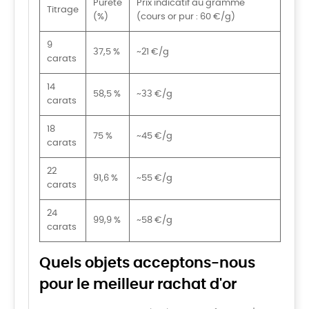
Pureté
Prix indicatif au gramme
Titrage
(%)
(cours or pur : 60 €/g)
9
37,5 %
~21 €/g
carats
14
58,5 %
~33 €/g
carats
18
75 %
~45 €/g
carats
22
91,6 %
~55 €/g
carats
24
99,9 %
~58 €/g
carats
Quels objets acceptons-nous
pour le meilleur rachat d'or